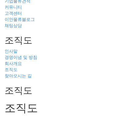
기업물류견적
커뮤니티
고객센터
이안물류블로그
채팅상담
조직도
인사말
경영이념 및 방침
회사개요
조직도
찾아오시는 길
조직도
조직도