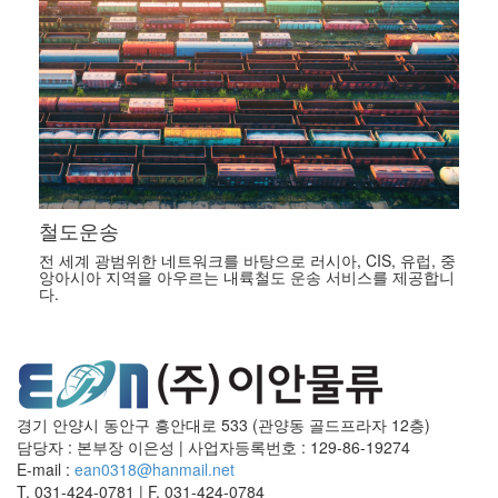
철도운송
전 세계 광범위한 네트워크를 바탕으로 러시아, CIS, 유럽, 중
앙아시아 지역을 아우르는 내륙철도 운송 서비스를 제공합니
다.
경기 안양시 동안구 흥안대로 533 (관양동 골드프라자 12층)
담당자 : 본부장 이은성
|
사업자등록번호 : 129-86-19274
E-mail :
ean0318@hanmail.net
T. 031-424-0781
|
F. 031-424-0784