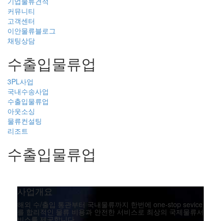
기업물류견적
커뮤니티
고객센터
이안물류블로그
채팅상담
수출입물류업
3PL사업
국내수송사업
수출입물류업
아웃소싱
물류컨설팅
리조트
수출입물류업
사업개요
해외 수/출입 통관부터 국내물류까지 한번에 one-stop sevice
를 합리적인 물류 비용과 안전한 서비스로 최상의 국제물류서
비스를 제공합니다