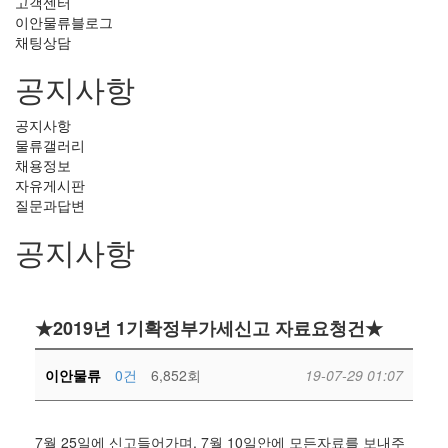
고객센터
이안물류블로그
채팅상담
공지사항
공지사항
물류갤러리
채용정보
자유게시판
질문과답변
공지사항
★2019년 1기확정부가세신고 자료요청건★
이안물류
0건
6,852회
19-07-29 01:07
7월 25일에 신고들어가며, 7월 10일안에 모든자료를 보내주